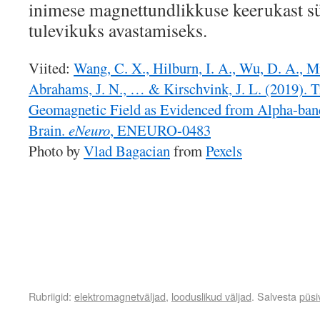
inimese magnettundlikkuse keerukast sü
tulevikuks avastamiseks.
Viited:
Wang, C. X., Hilburn, I. A., Wu, D. A., Mi
Abrahams, J. N., … & Kirschvink, J. L. (2019). T
Geomagnetic Field as Evidenced from Alpha-ban
Brain.
eNeuro
, ENEURO-0483
Photo by
Vlad Bagacian
from
Pexels
Rubriigid:
elektromagnetväljad
,
looduslikud väljad
. Salvesta
püsi