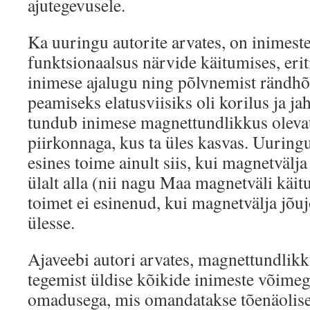
ajutegevusele.
Ka uuringu autorite arvates, on inimeste
funktsionaalsus närvide käitumises, erit
inimese ajalugu ning põlvnemist rändhõ
peamiseks elatusviisiks oli korilus ja j
tundub inimese magnettundlikkus olevat
piirkonnaga, kus ta üles kasvas. Uuring
esines toime ainult siis, kui magnetvälja
ülalt alla (nii nagu Maa magnetväli käit
toimet ei esinenud, kui magnetvälja jõuj
ülesse.
Ajaveebi autori arvates, magnettundlikk
tegemist üldise kõikide inimeste võimega
omadusega, mis omandatakse tõenäolisel