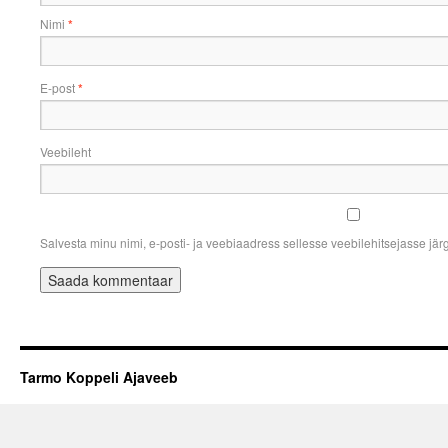
Nimi
*
E-post
*
Veebileht
Salvesta minu nimi, e-posti- ja veebiaadress sellesse veebilehitsejasse jä
Tarmo Koppeli Ajaveeb