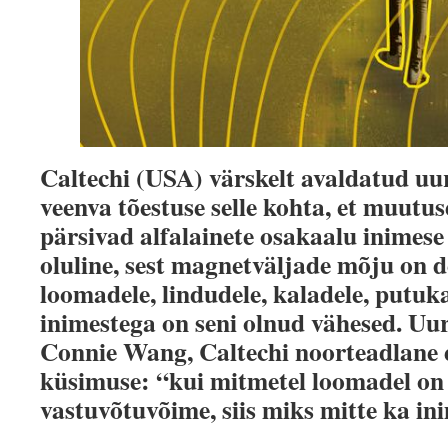
Caltechi (USA) värskelt avaldatud uur
veenva tõestuse selle kohta, et muut
pärsivad alfalainete osakaalu inimese
oluline, sest magnetväljade mõju on 
loomadele, lindudele, kaladele, putuka
inimestega on seni olnud vähesed.
Uur
Connie Wang, Caltechi noorteadlane e
küsimuse: “kui mitmetel loomadel on
vastuvõtuvõime, siis miks mitte ka ini