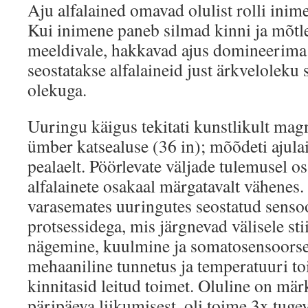
Aju alfalained omavad olulist rolli inim
Kui inimene paneb silmad kinni ja mõtle
meeldivale, hakkavad ajus domineerima a
seostatakse alfalaineid just ärkveloleku
olekuga.
Uuringu käigus tekitati kunstlikult magn
ümber katsealuse (36 in); mõõdeti ajulai
pealaelt. Pöörlevate väljade tulemusel os
alfalainete osakaal märgatavalt vähenes. 
varasemates uuringutes seostatud sensoo
protsessidega, mis järgnevad välisele st
nägemine, kuulmine ja somatosensoorset
mehaaniline tunnetus ja temperatuuri t
kinnitasid leitud toimet. Oluline on märk
päripäeva liikumisest, oli toime 3x tug