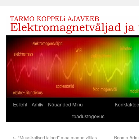
Esileht
Arhiiv
Nõuanded
Minu
Konktaktee
teadustegevus
←
“Muusikalised lained” maa magnetväljas
Rooma Admini