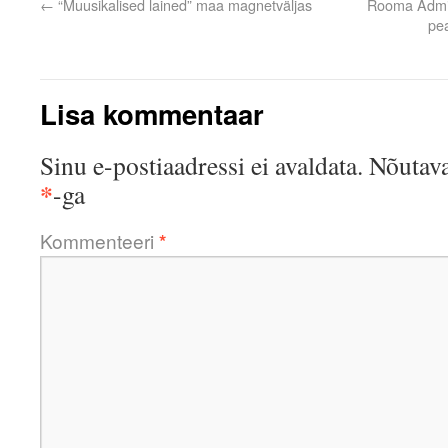
←
“Muusikalised lained” maa magnetväljas
Rooma Admini
pea
Lisa kommentaar
Sinu e-postiaadressi ei avaldata.
Nõutava
*
-ga
Kommenteeri
*