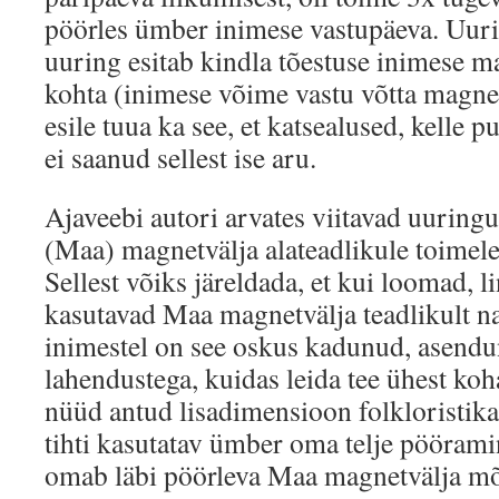
pöörles ümber inimese vastupäeva. Uuri
uuring esitab kindla tõestuse inimese m
kohta (inimese võime vastu võtta magnet
esile tuua ka see, et katsealused, kelle p
ei saanud sellest ise aru.
Ajaveebi autori arvates viitavad uuringu
(Maa) magnetvälja alateadlikule toimele,
Sellest võiks järeldada, et kui loomad, 
kasutavad Maa magnetvälja teadlikult na
inimestel on see oskus kadunud, asen
lahendustega, kuidas leida tee ühest koh
nüüd antud lisadimensioon folkloristika
tihti kasutatav ümber oma telje pööram
omab läbi pöörleva Maa magnetvälja mõj